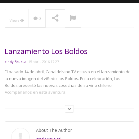
0
Views
NOW PLAYING
Lanzamiento Los Boldos
cindy Bruzual
15 abril, 2016 17:27
El pasado 14 de abril, Canaldelvino.TV estuvo en el lanzamiento de
la nueva imagen del viñedo Los Boldos. En la celebración, Los
Boldos presentó las nuevas cosechas de su vino chileno.
Acompáñanos en esta aventura.
Category:
Consumidor
About The Author