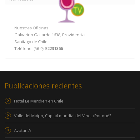
Nuestras Oficinas:
Galvarino Gallardo 1638, Providencia,
Santiago de Chile.
Teléfono: (56-9)
9 2231366
Publicaciones recientes
Hotel Le Meridien en Chile
Valle del Maipo, Capital mundial del Vino, ¿Por qué?
Avatar IA