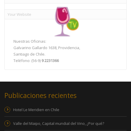
Nuestras Oficinas:
Galvarino Gallardo 1638, Providencia,
Santiago de Chile.
Teléfono: (56-9)
9 2231366
Publicaciones recientes
Hotel Le Meridien en Chile
Valle del Maipo, Capital mundial del Vino, ¿Por qué?