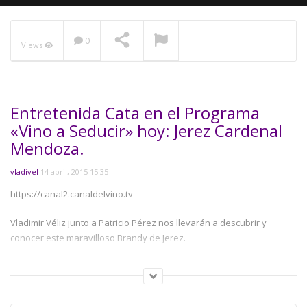
0
Views
NOW PLAYING
Entretenida Cata en el Programa
«Vino a Seducir» hoy: Jerez Cardenal
Mendoza.
vladivel
14 abril, 2015 15:35
https://canal2.canaldelvino.tv
Vladimir Véliz junto a Patricio Pérez nos llevarán a descubrir y
conocer este maravilloso Brandy de Jerez.
si deseas aprender más! te invitamos a ver el video!
Category:
Destilados