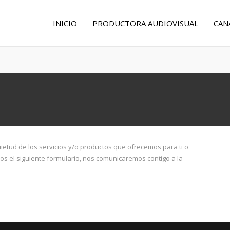
INICIO
PRODUCTORA AUDIOVISUAL
CAN
ietud de los servicios y/o productos que ofrecemos para ti o
os el siguiente formulario, nos comunicaremos contigo a la