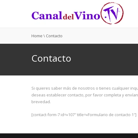
Home
\
Contacto
Contacto
Si quieres saber más de nosotros o tienes cualquier inqu
deseas establecer contacto, por favor completa y envían
brevedad.
[contact-form-7 id=»107″ title=»Formulario de contacto 1″]