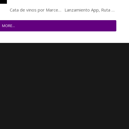
Cata de vinos por Marcelo Copello en Restaurant Baco
Lanzamiento App, Ruta de la Vid Chile
MORE...