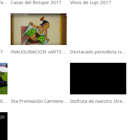
5ta. Edición Amadeus Fest
Casas del Bosque 2017
Vinos de Lujo 2017
17
INAUGURACION «ARTE AMADEUS»
Destacado periodista Israelí presente en Vinos de la Cordillera
Vinos de la Cordillera 2016 Mendoza
5ta Premiación Carmenere al mundo
Disfruta de nuestro Streaming
:20