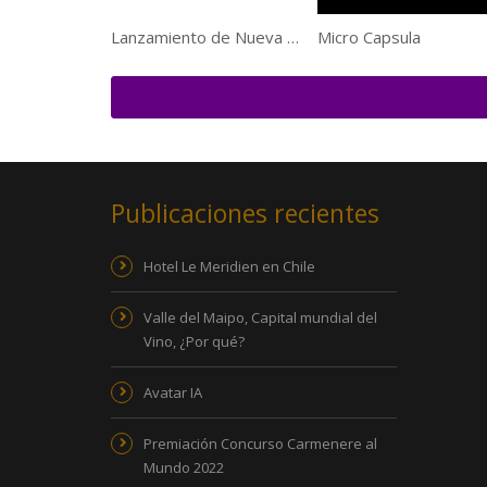
Lanzamiento de Nueva Carta en Zanzibar
Micro Capsula
Publicaciones recientes
Hotel Le Meridien en Chile
Valle del Maipo, Capital mundial del
Vino, ¿Por qué?
Avatar IA
Premiación Concurso Carmenere al
Mundo 2022