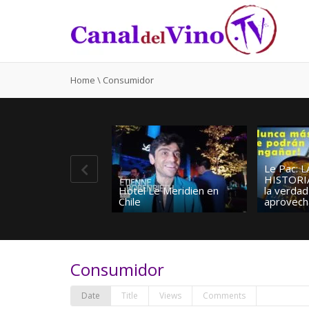
Home
\
Consumidor
Le Pac: 
HISTORI
Hotel Le Meridien en
la verdad
Chile
aprovecha
Consumidor
Date
Title
Views
Comments