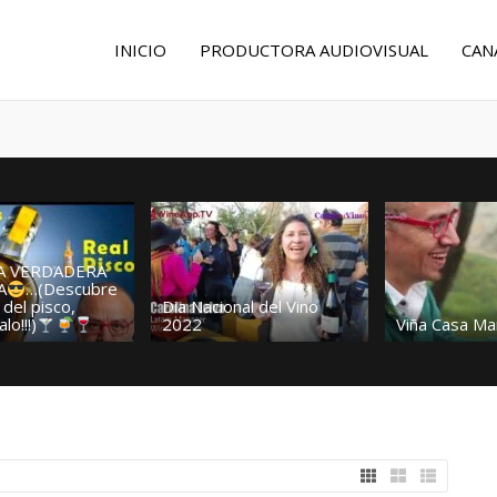
INICIO
PRODUCTORA AUDIOVISUAL
CAN
LA VERDADERA
A
…(Descubre
 del pisco,
Dia Nacional del Vino
lo!!!)
2022
Viña Casa Ma