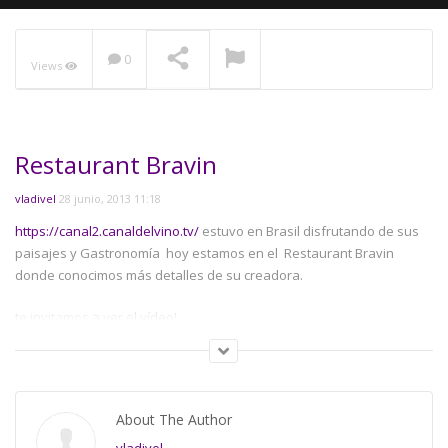
0
Views
NOW PLAYING
Restaurant Bravin
vladivel
28 junio, 2013 11:18
https://canal2.canaldelvino.tv/
estuvo en Brasil disfrutando de sus
paisajes y Gastronomía hoy estamos en el Restaurant Bravin
donde conocimos más detalles de su creadora.
te invitamos a ver el vídeo!
Category:
De Gastronomía
,
Vino y Comida
About The Author