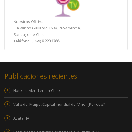
Nuestras Oficinas:
Galvarino Gallardo 1638, Providencia,
Santiago de Chile.
Teléfono: (56-9)
9 2231366
Publicaciones recientes
Hotel Le Meridien en Chile
Valle del Maipo, Capital mundial del Vino, ¿Por qué?
Avatar IA
Premiación Concurso Carmenere al Mundo 2022