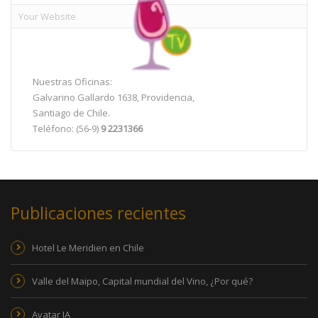
Nuestras Oficinas:
Galvarino Gallardo 1638, Providencia,
Santiago de Chile.
Teléfono: (56-9)
9 2231366
Publicaciones recientes
Hotel Le Meridien en Chile
Valle del Maipo, Capital mundial del Vino, ¿Por qué?
Avatar IA