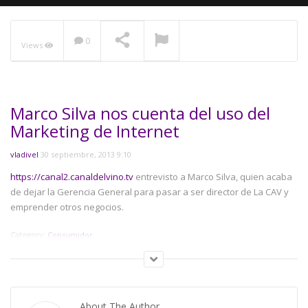
0
Views
NOW PLAYING
Marco Silva nos cuenta del uso del
Marketing de Internet
vladivel
30 septiembre, 2013 9:10
https://canal2.canaldelvino.tv
entrevisto a Marco Silva, quien acaba
de dejar la Gerencia General para pasar a ser director de La CAV y
emprender otros negocios.
Category:
Consumidor
About The Author