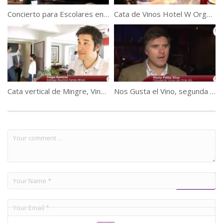
Concierto para Escolares en Viña Santa Rita
Cata de Vinos Hotel W Organiza Pisco Waqar
Cata vertical de Mingre, Vino Icono de Viña Bouchon Family Wines
Nos Gusta el Vino, segunda etapa.