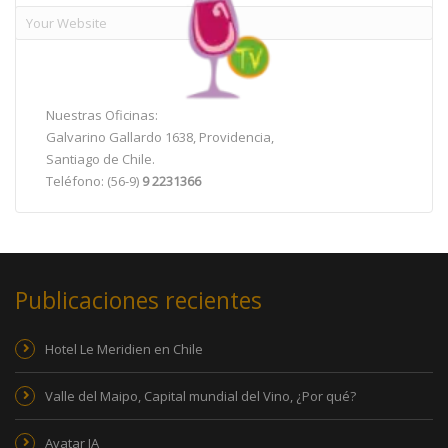
Nuestras Oficinas:
Galvarino Gallardo 1638, Providencia,
Santiago de Chile.
Teléfono: (56-9)
9 2231366
Publicaciones recientes
Hotel Le Meridien en Chile
Valle del Maipo, Capital mundial del Vino, ¿Por qué?
Avatar IA