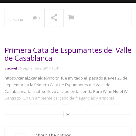
0
Views
NOW PLAYING
Primera Cata de Espumantes del Valle
de Casablanca
vladivel
26 septiembre, 2014 15:41
https://canal2.canaldelvino.tv fue invitado el pasado jueves 25 de
septiembre a la Primera Cata de Espumantes del Valle de
Casablanca, la cual se llevó a cabo en la tienda Puro Wine Hotel W-
Santiago . En un ambiente cargado de fragancias y armonía,
la Asociación de Empresarios Vitivinícola del Valle de Casablanca
realizó una exhibición y degustación de las diferentes variedades
de espumantes elaboradas en el valle. Los enólogos de las viñas:
Indómita, Casablanca, Casas del Bosque, Viña Mar y Quintay, fueron
los encargados de presentar y exponer cada una de sus
About The Author