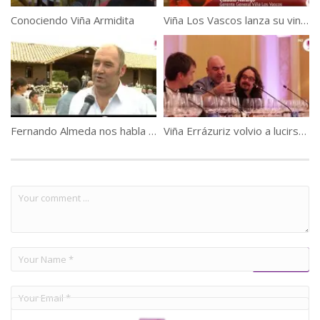
Conociendo Viña Armidita
Viña Los Vascos lanza su vino 100% Carmenere
Fernando Almeda nos habla de «Reserva de País»
Viña Errázuriz volvio a lucirse en «The Berlin Tasting»