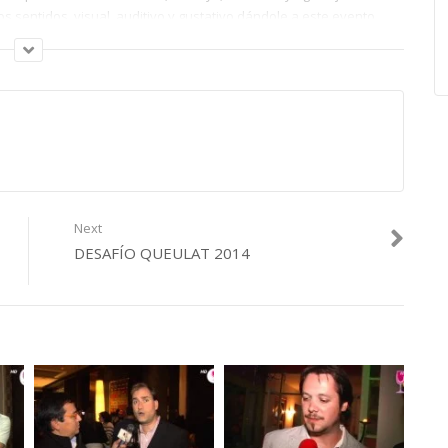
s sentidos, visual, auditivo y gustativo dándole a este evento
ronómico para mezclarlo con arte y música. La propuesta abarca
 a exquisitos vinos de destacadas bodegas, obras de arte de la
iago.
Next
DESAFÍO QUEULAT 2014