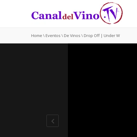
Home
\
Eventos
\
De Vinos
\
Drop Off | Under W