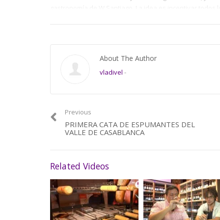
gastronomía de W Santiago. La idea es incentivar todos lo
carácter de fiesta y sacarlo del formato meramente gast
pisco, whisky, gin y cerveza de las mejores marcas junto
galería Madhaus, 3 DJS SETS, y la gastronomía de W Sant
About The Author
Category:
De Vinos
vladivel
-
Previous
PRIMERA CATA DE ESPUMANTES DEL
VALLE DE CASABLANCA
Related Videos