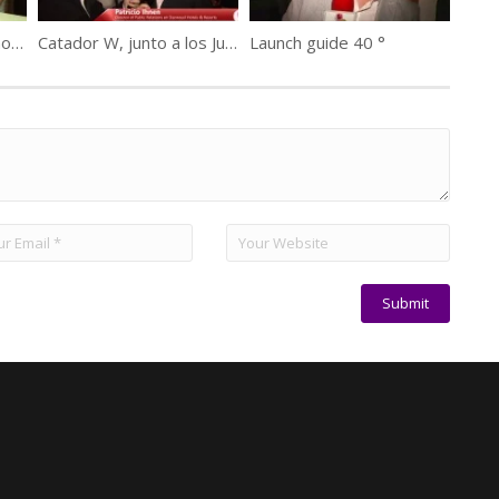
Vino a Seducir: hoy Conoceremos más de Christopher Manhey
Catador W, junto a los Jurados
Launch guide 40 °