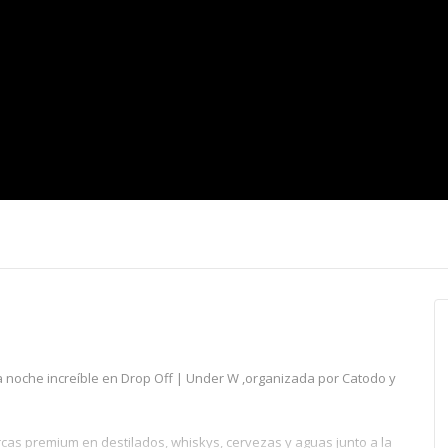
una noche increíble en Drop Off | Under W ,organizada por Catodo y
rcas premium en destilados, whiskys, cervezas y aguas junto a la