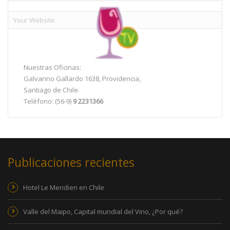
Nuestras Oficinas:
Galvarino Gallardo 1638, Providencia,
Santiago de Chile.
Teléfono: (56-9)
9 2231366
Publicaciones recientes
Hotel Le Meridien en Chile
Valle del Maipo, Capital mundial del Vino, ¿Por qué?