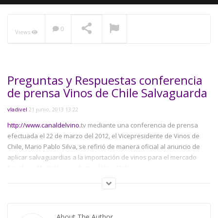
0
Views
NOW PLAYING
Preguntas y Respuestas conferencia
de prensa Vinos de Chile Salvaguarda
vladivel
21 junio, 2013 13:22
http://www.canaldelvino.
tv mediante una conferencia de prensa
efectuada el 22 de marzo del 2012, el Vicepresidente de Vinos de
Chile, Mario Pablo Silva, se refirió de manera oficial al anuncio de
aplicar salvaguardias a la importación de vinos para el mercado
brasilero. Medida que afecta al Vino Chileno.
Category:
Asociaciónes
Tags:
americadelsur
,
cabernet
,
canaldelvino
,
chile
,
francia
,
televisiondelvino.vinochileno
,
vino
,
wine
,
woc
,
youtube
About The Author