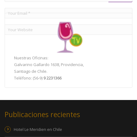
Nuestras Oficinas:
Galvarino Gallardo 1638, Providencia,
Santiago de Chile.
Teléfono: (56-9)
9 2231366
Publicaciones recientes
Hotel Le Meridien en Chile