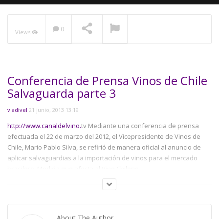
0
Views
NOW PLAYING
Conferencia de Prensa Vinos de Chile
Salvaguarda parte 3
vladivel
21 junio, 2013 13:19
http://www.canaldelvino.
tv Mediante una conferencia de prensa
efectuada el 22 de marzo del 2012, el Vicepresidente de Vinos de
Chile, Mario Pablo Silva, se refirió de manera oficial al anuncio de
aplicar salvaguardias a la importación de vinos para el mercado
brasilero. Medida que afecta al Vino Chileno.
Parte 3
Category:
Asociaciónes
About The Author
Tags:
woc wines of chile wine vino salvaguarda