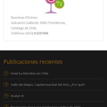
Nuestras Oficinas:
Galvarino Gallardo 1638, Providencia,
Santiago de Chile.
Teléfono: (56-9)
9 2231366
Publicaciones recientes
Hotel Le Meridien en Chile
Valle del Maipo, Capital mundial del Vino, ¿Por qué?
Avatar IA
Premiación Concurso Carmenere al Mundo 2022