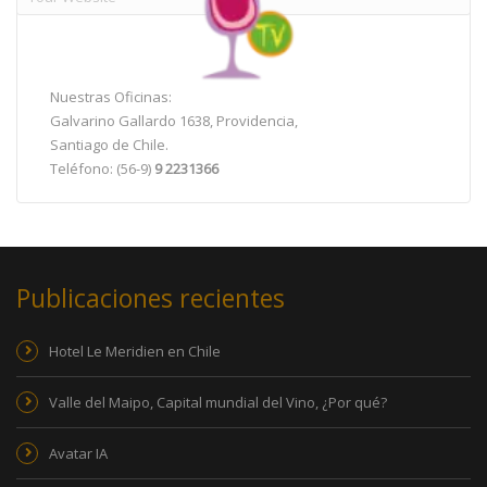
Nuestras Oficinas:
Galvarino Gallardo 1638, Providencia,
Santiago de Chile.
Teléfono: (56-9)
9 2231366
Publicaciones recientes
Hotel Le Meridien en Chile
Valle del Maipo, Capital mundial del Vino, ¿Por qué?
Avatar IA