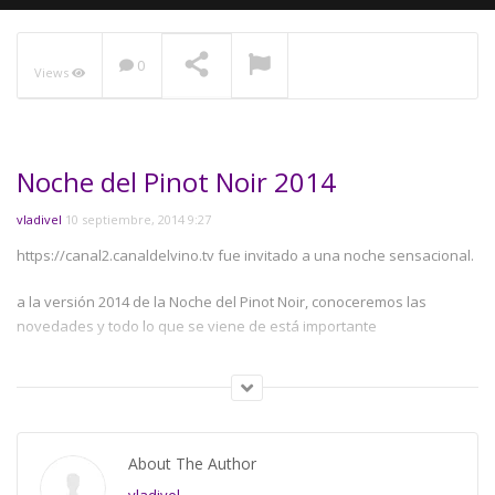
0
Views
NOW PLAYING
Noche del Pinot Noir 2014
vladivel
10 septiembre, 2014 9:27
https://canal2.canaldelvino.tv fue invitado a una noche sensacional.
a la versión 2014 de la Noche del Pinot Noir, conoceremos las
novedades y todo lo que se viene de está importante
cepa del Valle de Casablanca.
About The Author