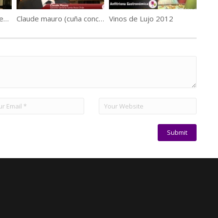
Fabricio Portelli nos cuenta más del icono de Kaiken, MAI
Claude mauro (cuña concierto Primavera Santa Rita)
Vinos de Lujo 2012