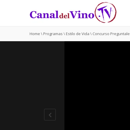
Home
\
Programas
\
Estilo de Vida
\
Concurso Preguntale 