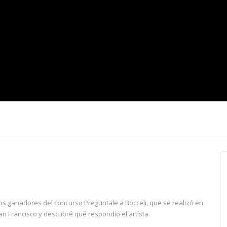
e los ganadores del concurso Preguntale a Bocceli, que se realizó en
an Francisco y descubré qué respondió el artísta.