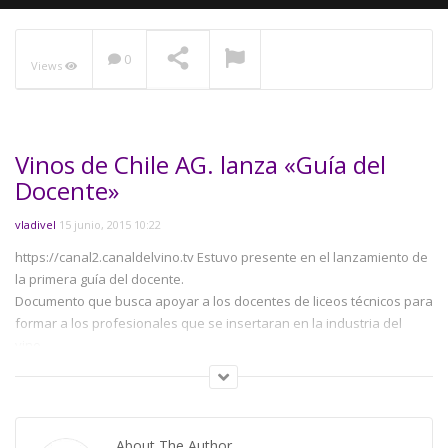
0
Views
NOW PLAYING
Vinos de Chile AG. lanza «Guía del
Docente»
vladivel
15 junio, 2015 10:22
https://canal2.canaldelvino.tv Estuvo presente en el lanzamiento de
la primera guía del docente.
Documento que busca apoyar a los docentes de liceos técnicos para
formar a los profesionales que se insertaran en la industria del
vino.
Category:
Asociaciónes
About The Author