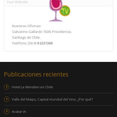
Nuestras Oficinas:
Galvarino Gallardo 1638, Providencia,
Santiago de Chile.
Teléfono: (56-9)
9 2231366
Publicaciones recientes
Hotel Le Meridien en Chile
Valle del Maipo, Capital mundial del Vino, ¿Por qué?
Avatar IA