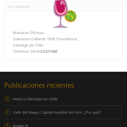
Nuestras Oficinas:
Galvarino Gallardo 1638, Providencia,
Santiago de Chile.
Teléfono: (56-9)
9 2231366
Publicaciones recientes
Hotel Le Meridien en Chile
Valle del Maipo, Capital mundial del Vino, ¿Por qué?
Avatar IA