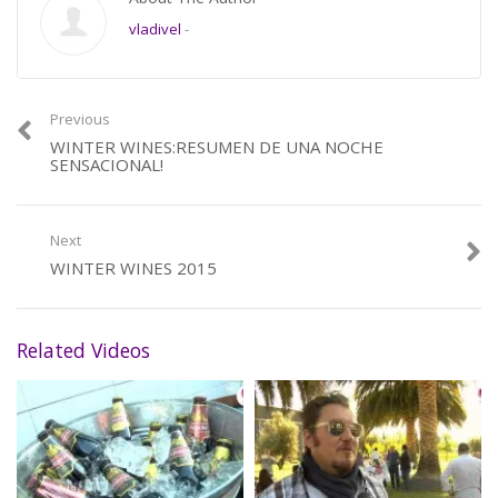
Precio entrada: $ 32.000
vladivel
-
Socios la CAV: $ 25.000
Preventa: winterwines@canal2.canaldelvino.tv
Category:
Winter Wines
Previous
WINTER WINES:RESUMEN DE UNA NOCHE
SENSACIONAL!
Next
WINTER WINES 2015
Related Videos