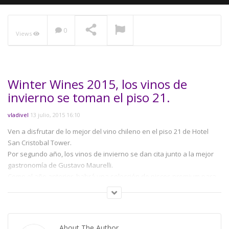
0
Views
NOW PLAYING
Winter Wines 2015, los vinos de
invierno se toman el piso 21.
vladivel
13 julio, 2015 16:10
Ven a disfrutar de lo mejor del vino chileno en el piso 21 de Hotel
San Cristobal Tower.
Por segundo año, los vinos de invierno se dan cita junto a la mejor
gastronomía de Gustavo Maurelli.
Como el año anterior, habrá una selección de piscos premium para
finalizar la velada.
Miércoles 12 de agosto, 19 a 22 horas. Piso 21, Hotel San Cristobal
Tower.
About The Author