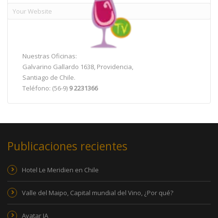
Nuestras Oficinas:
Galvarino Gallardo 1638, Providencia,
Santiago de Chile.
Teléfono: (56-9)
9 2231366
Publicaciones recientes
Hotel Le Meridien en Chile
Valle del Maipo, Capital mundial del Vino, ¿Por qué?
Avatar IA