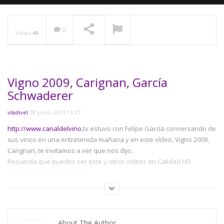
0
Views
NOW PLAYING
Vigno 2009, Carignan, García
Schwaderer
vladivel
28 junio, 2013 11:27
http://www.canaldelvino.
tv estuvo con Felipe García conversando de
sus vinos en una entretenida mañana y en este vídeo, Vigno 2009,
Carignan, te invitamos a ver que nos dijo,
Recuerda que puedes ver este y otros videos en Calidad HD
t
e invitamos a ver el vídeo!
Category:
Vino Chileno
About The Author