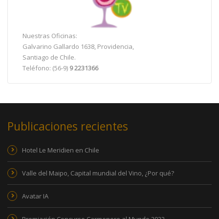
Nuestras Oficinas:
Galvarino Gallardo 1638, Providencia,
Santiago de Chile.
Teléfono: (56-9)
9 2231366
Publicaciones recientes
Hotel Le Meridien en Chile
Valle del Maipo, Capital mundial del Vino, ¿Por qué?
Avatar IA
Premiación Concurso Carmenere al Mundo 2022