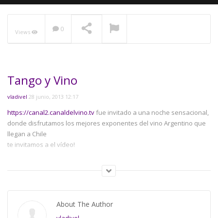
0
Views
NOW PLAYING
Tango y Vino
vladivel
28 junio, 2013 12:17
https://canal2.canaldelvino.tv
fue invitado a una noche sensacional,
donde disfrutamos los mejores exponentes del vino Argentino que
llegan a Chile
te invitamos a el vídeo!
Category:
De Vinos
,
Vinos Chilenos
About The Author