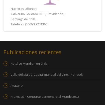
Nuestras Oficinas:
Galvarino Gallardo 1638, Providencia,
Santiago de Chile.
Teléfono: (56-9)
9 2231366
Publicaciones recientes
Hotel Le Meridien en Chile
Valle del Maipo, Capital mundial del Vino, ¿Por qué?
Avatar IA
Premiación Concurso Carmenere al Mundo 2022