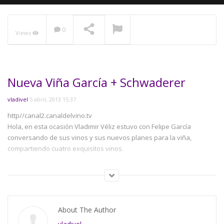
0
Views
NOW PLAYING
Nueva Viña García + Schwaderer
vladivel
5 abril, 2013 15:37
http//canal2.canaldelvino.tv
Hola, en esta ocasión Vladimir Véliz estuvo con Felipe García
conversando de sus vinos y sus nuevos planes para la viña,
compartiendo cuatro exquisitos vinos.
Category:
Vino Chileno
About The Author