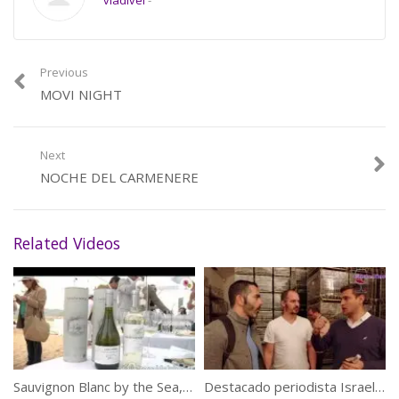
vladivel
-
este Movimiento y formen parte de esta celebración, que busca
acercarse más a una fiesta y alejarse de las degustaciones
formales que habitualmente se realizan
Previous
MOVI NIGHT
te invitamos a ver el vídeo y revivir esta fabulosa noche!
Category:
Feria de Vinos
Next
NOCHE DEL CARMENERE
Related Videos
Sauvignon Blanc by the Sea, Cosechas 2012 – Grant Phelps
Destacado periodista Israelí presente en Vinos de la Cordillera