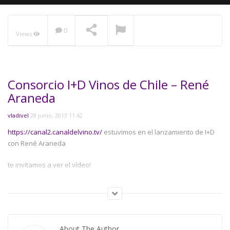
0
Views
NOW PLAYING
Consorcio I+D Vinos de Chile – René
Araneda
vladivel
28 junio, 2013 11:42
https://canal2.canaldelvino.tv/
estuvimos en el lanzamiento de I+D
con René Araneda
te invitamos a ver el vídeo!
Category:
Asociaciónes
About The Author