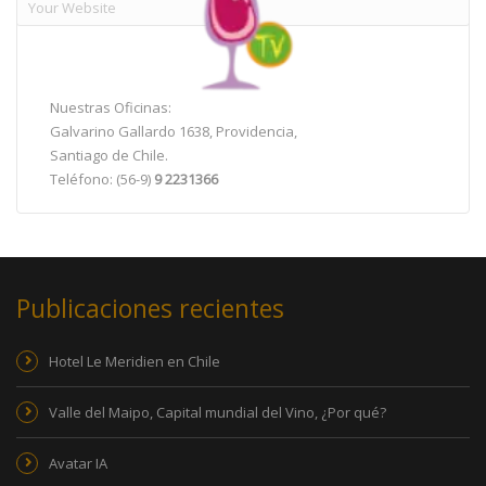
Nuestras Oficinas:
Galvarino Gallardo 1638, Providencia,
Santiago de Chile.
Teléfono: (56-9)
9 2231366
Publicaciones recientes
Hotel Le Meridien en Chile
Valle del Maipo, Capital mundial del Vino, ¿Por qué?
Avatar IA