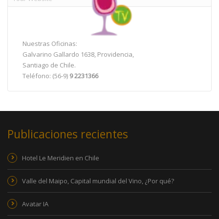
Nuestras Oficinas:
Galvarino Gallardo 1638, Providencia,
Santiago de Chile.
Teléfono: (56-9)
9 2231366
Publicaciones recientes
Hotel Le Meridien en Chile
Valle del Maipo, Capital mundial del Vino, ¿Por qué?
Avatar IA