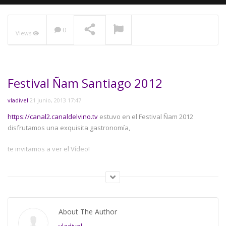
0
Views
NOW PLAYING
Festival Ñam Santiago 2012
vladivel
21 junio, 2013 17:47
https://canal2.canaldelvino.tv
estuvo en el Festival Ñam 2012
disfrutamos una exquisita gastronomía,
te invitamos a ver el Vídeo!
Category:
De Gastronomía
,
Vino y Comida
About The Author