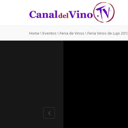
Home
\
Eventos
\
Feria de Vinos
\
Feria Vinos de Lujo 201