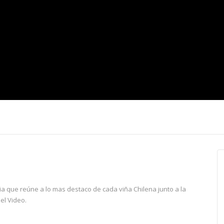
ria que reúne a lo mas destaco de cada viña Chilena junto a la
el Video.