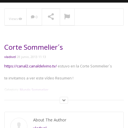
NOW PLAYING
0
Views
Corte Sommelier´s
vladivel
28 junio, 2013 11:13
https://canal2.canaldelvino.tv/
estuvo en la Corte Sommelier´s
te invitamos a ver este vídeo Resumen !
Category:
Mundo Sommelier
About The Author