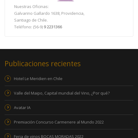
Nuestras Oficinas:
Galvarino Gallardo 1638, Providencia,
Santiago de Chile.
Teléfono: (56-9)
9 2231366
Publicaciones recientes
Hotel Le Meridien en Chile
Valle del Maipo, Capital mundial del Vino, ¿Por qué?
Avatar IA
Premiación Concurso Carmenere al Mundo 2022
Feria de vinos BOCAS MORADAS 2022