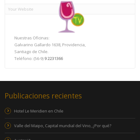
Nuestras Oficinas:
Galvarino Gallardo 1638, Providencia,
Santiago de Chile.
Teléfono: (56-9)
9 2231366
Publicaciones recientes
Hotel Le Meridien en Chile
Valle del Maipo, Capital mundial del Vino, ¿Por qué?