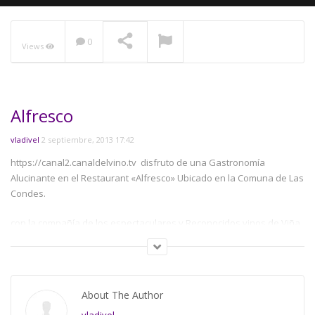
0
Views
NOW PLAYING
Alfresco
vladivel
2 septiembre, 2013 17:42
https://canal2.canaldelvino.tv disfruto de una Gastronomía
Alucinante en el Restaurant «Alfresco» Ubicado en la Comuna de Las
Condes.
con la compañía de los espectaculares y Reconocidos vinos de Viña
Montes + un Pisco Chileno Premiado internacional como es Waqar,
tuvimos un Maridaje
alucinante con los productos del mar que «Alfresco» nos sorprendió.
About The Author
si quieres conocer más,