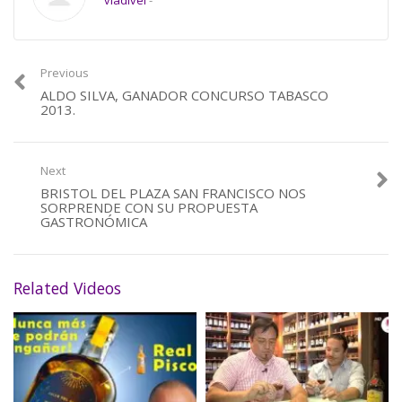
vladivel
-
!Te Invitamos a Ver el Vídeo!
Category:
Previous
De Gastronomía
,
Vino y Comida
ALDO SILVA, GANADOR CONCURSO TABASCO
2013.
Next
BRISTOL DEL PLAZA SAN FRANCISCO NOS
SORPRENDE CON SU PROPUESTA
GASTRONÓMICA
Related Videos