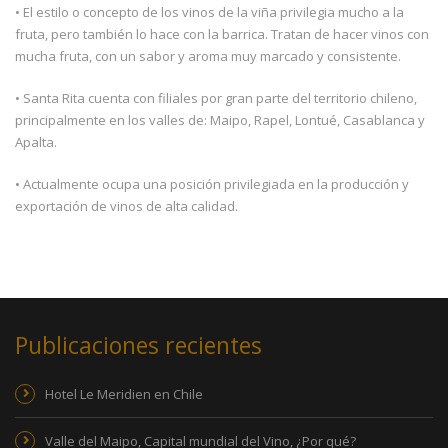
• El estilo o concepto de los vinos de la viña privilegia mucho a la
fruta, pero también lo hace con la barrica. Tratan de hacer vinos con
mucha fruta, con un sabor y aroma muy marcado y consistente.
• Santa Rita cuenta con filiales por gran parte del territorio chileno,
principalmente en los valles de: Maipo, Rapel, Lontué, Casablanca y
Apalta.
• Actualmente ocupa una posición privilegiada en la producción y
exportación de vinos de alta calidad.
Publicaciones recientes
Hotel Le Meridien en Chile
Valle del Maipo, Capital mundial del Vino, ¿Por qué?