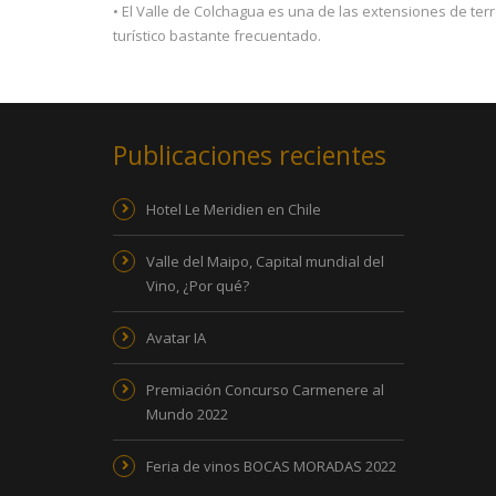
• El Valle de Colchagua es una de las extensiones de te
turístico bastante frecuentado.
Publicaciones recientes
Hotel Le Meridien en Chile
Valle del Maipo, Capital mundial del
Vino, ¿Por qué?
Avatar IA
Premiación Concurso Carmenere al
Mundo 2022
Feria de vinos BOCAS MORADAS 2022